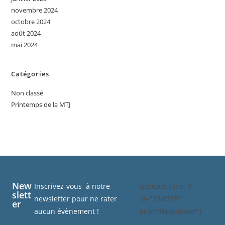
novembre 2024
octobre 2024
août 2024
mai 2024
Catégories
Non classé
Printemps de la MTJ
New
Inscrivez-vous à notre
[contact-form-7
slett
newsletter pour ne rater
id="23aff25"
er
aucun évènement !
title="Newsletter"]