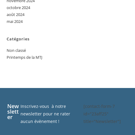
novembre 2024
octobre 2024
août 2024
mai 2024
Catégories
Non classé
Printemps de la MTJ
New
Inscrivez-vous à notre
[contact-form-7
slett
newsletter pour ne rater
id="23aff25"
er
aucun évènement !
title="Newsletter"]